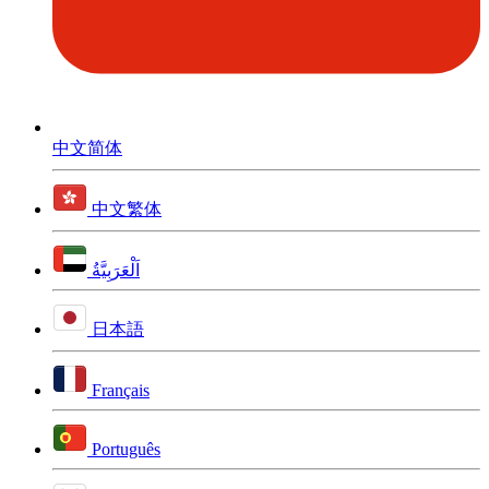
中文简体
中文繁体
اَلْعَرَبِيَّةُ
日本語
Français
Português