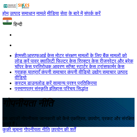
होम
उत्पाद
समाधान
मामले
मीडिया
सेवा
के बारे में
संपर्क करें
हिन्दी
ईएमसी/आरएफआई केस
मोटर संरक्षण मामलों के लिए
बैंक मामलों को
लोड करें
पावर क्वालिटी फिल्टर केस
रिएक्टर केस
रीजनरेटर और ब्रेक
चॉपर केस
प्रतिरोधक आवरण
सॉफ्ट स्टार्टर केस
ट्रांसफार्मर केस
ग्राहक यात्राएँ
कंपनी समाचार
कंपनी वीडियो
उद्योग समाचार
उत्पाद
वीडियो
कस्टम
डाउनलोड करें
सामान्य प्रश्न
प्रतिक्रिया
प्रमाणपत्र
संस्कृति
इतिहास
परिचय
सिद्धांत
गोपनीयता नीति
हम आपकी गोपनीयता जानकारी को कैसे एकत्रित, उपयोग, प्रकट और संरक्षित
करते हैं।
कुकी सूचना
गोपनीयता नीति
उपयोग की शर्तें