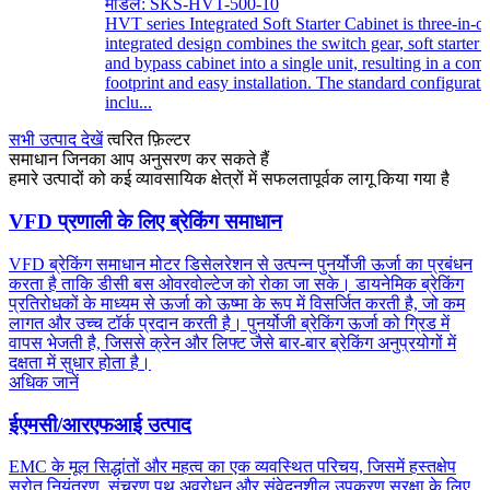
मॉडल: SKS-HVT-500-10
HVT series Integrated Soft Starter Cabinet is three-in-o
integrated design combines the switch gear, soft starter u
and bypass cabinet into a single unit, resulting in a com
footprint and easy installation. The standard configurati
inclu...
सभी उत्पाद देखें
त्वरित फ़िल्टर
समाधान जिनका आप अनुसरण कर सकते हैं
हमारे उत्पादों को कई व्यावसायिक क्षेत्रों में सफलतापूर्वक लागू किया गया है
VFD प्रणाली के लिए ब्रेकिंग समाधान
VFD ब्रेकिंग समाधान मोटर डिसेलरेशन से उत्पन्न पुनर्योजी ऊर्जा का प्रबंधन
करता है ताकि डीसी बस ओवरवोल्टेज को रोका जा सके। डायनेमिक ब्रेकिंग
प्रतिरोधकों के माध्यम से ऊर्जा को ऊष्मा के रूप में विसर्जित करती है, जो कम
लागत और उच्च टॉर्क प्रदान करती है। पुनर्योजी ब्रेकिंग ऊर्जा को ग्रिड में
वापस भेजती है, जिससे क्रेन और लिफ्ट जैसे बार-बार ब्रेकिंग अनुप्रयोगों में
दक्षता में सुधार होता है।
अधिक जानें
ईएमसी/आरएफआई उत्पाद
EMC के मूल सिद्धांतों और महत्व का एक व्यवस्थित परिचय, जिसमें हस्तक्षेप
स्रोत नियंत्रण, संचरण पथ अवरोधन और संवेदनशील उपकरण सुरक्षा के लिए