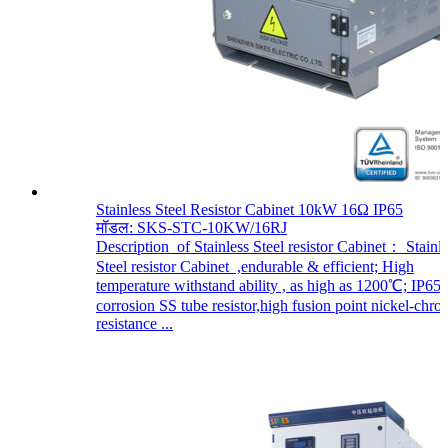
Stainless Steel Resistor Cabinet 10kW 16Ω IP65
मॉडल: SKS-STC-10KW/16RJ
Description of Stainless Steel resistor Cabinet： Stainl
Steel resistor Cabinet ,endurable & efficient; High
temperature withstand ability , as high as 1200℃; IP65.
corrosion SS tube resistor,high fusion point nickel-chr
resistance ...