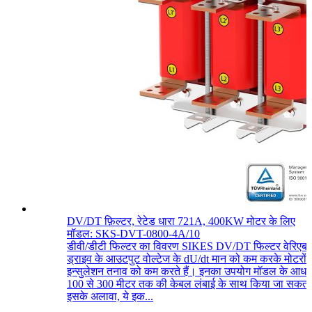
DV/DT फ़िल्टर, रेटेड धारा 721A, 400KW मोटर के लिए
मॉडल: SKS-DVT-0800-4A/10
डीवी/डीटी फिल्टर का विवरण SIKES DV/DT फिल्टर वेरिएबल
ड्राइव के आउटपुट वोल्टेज के dU/dt मान को कम करके मोटरों 
इन्सुलेशन तनाव को कम करते हैं। इनका उपयोग मॉडल के आधा
100 से 300 मीटर तक की केबल लंबाई के साथ किया जा सकता
इसके अलावा, ये इक...