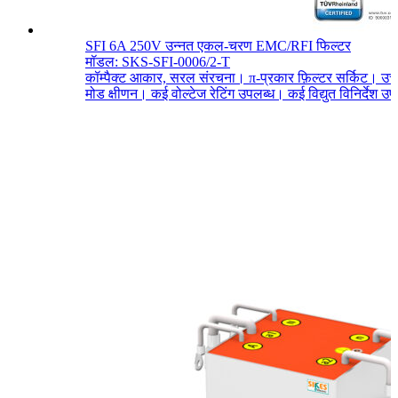
SFI 6A 250V उन्नत एकल-चरण EMC/RFI फिल्टर
मॉडल: SKS-SFI-0006/2-T
कॉम्पैक्ट आकार, सरल संरचना। π-प्रकार फ़िल्टर सर्किट। उच्
मोड क्षीणन। कई वोल्टेज रेटिंग उपलब्ध। कई विद्युत विनिर्देश उ