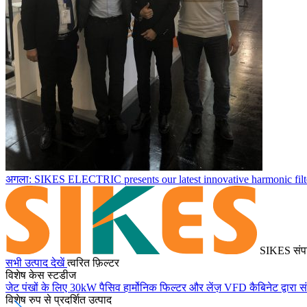
अगला: SIKES ELECTRIC presents our latest innovative harmonic filte
SIKES संप
सभी उत्पाद देखें
त्वरित फ़िल्टर
विशेष केस स्टडीज
जेट पंखों के लिए 30kW पैसिव हार्मोनिक फिल्टर और लेंज़ VFD कैबिनेट द्वारा स
विशेष रुप से प्रदर्शित उत्पाद