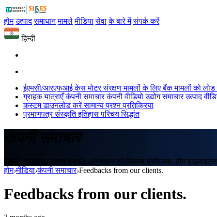
होम
उत्पाद
समाधान
मामले
मीडिया
सेवा
के बारे में
संपर्क करें
हिन्दी
ईएमसी/आरएफआई केस
मोटर संरक्षण मामलों के लिए
बैंक मामलों को लोड 
ग्राहक यात्राएँ
कंपनी समाचार
कंपनी वीडियो
उद्योग समाचार
उत्पाद वीड
कस्टम
डाउनलोड करें
सामान्य प्रश्न
प्रतिक्रिया
प्रमाणपत्र
संस्कृति
इतिहास
परिचय
सिद्धांत
कंपनी समाचार
कंपनी अपडेट्स, उत्पाद प्रगति, अनुसंधान एवं विकास प्रक्रिया, टीम हाइलाइट्
होम
›
मीडिया
›
कंपनी समाचार
›
Feedbacks from our clients.
Feedbacks from our clients.