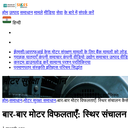
होम
उत्पाद
समाधान
मामले
मीडिया
सेवा
के बारे में
संपर्क करें
हिन्दी
ईएमसी/आरएफआई केस
मोटर संरक्षण मामलों के लिए
बैंक मामलों को लोड 
ग्राहक यात्राएँ
कंपनी समाचार
कंपनी वीडियो
उद्योग समाचार
उत्पाद वीड
कस्टम
डाउनलोड करें
सामान्य प्रश्न
प्रतिक्रिया
प्रमाणपत्र
संस्कृति
इतिहास
परिचय
सिद्धांत
मोटर सुरक्षा समाधान
लंबी केबल दूरी, वोल्टेज विरूपण, शिखर अतिवोल्टेज, उच्च-क्रम हार्मोनिक्स
होम
›
समाधान
›
मोटर सुरक्षा समाधान
›
बार-बार मोटर विफलताएँ: स्थिर संचालन कैसे 
बार-बार मोटर विफलताएँ: स्थिर संचालन क