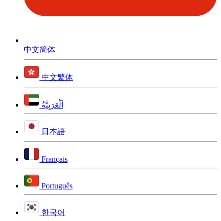
中文简体
中文繁体
اَلْعَرَبِيَّةُ
日本語
Français
Português
한국어