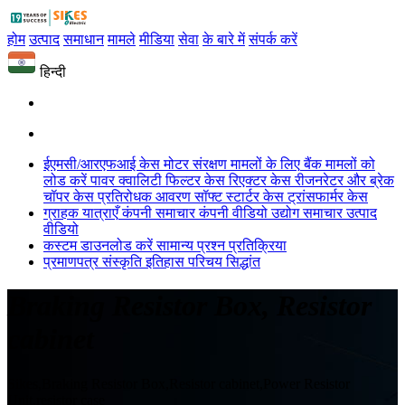
होम
उत्पाद
समाधान
मामले
मीडिया
सेवा
के बारे में
संपर्क करें
हिन्दी
ईएमसी/आरएफआई केस
मोटर संरक्षण मामलों के लिए
बैंक मामलों को
लोड करें
पावर क्वालिटी फिल्टर केस
रिएक्टर केस
रीजनरेटर और ब्रेक
चॉपर केस
प्रतिरोधक आवरण
सॉफ्ट स्टार्टर केस
ट्रांसफार्मर केस
ग्राहक यात्राएँ
कंपनी समाचार
कंपनी वीडियो
उद्योग समाचार
उत्पाद
वीडियो
कस्टम
डाउनलोड करें
सामान्य प्रश्न
प्रतिक्रिया
प्रमाणपत्र
संस्कृति
इतिहास
परिचय
सिद्धांत
Braking Resistor Box, Resistor
cabinet
Sikes,Braking Resistor Box,Resistor cabinet,Power Resistor
Unit,resistor case