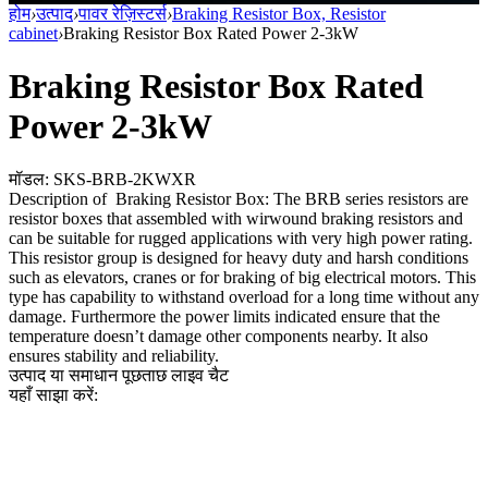
होम
›
उत्पाद
›
पावर रेज़िस्टर्स
›
Braking Resistor Box, Resistor
cabinet
›
Braking Resistor Box Rated Power 2-3kW
Braking Resistor Box Rated
Power 2-3kW
मॉडल: SKS-BRB-2KWXR
Description of Braking Resistor Box: The BRB series resistors are
resistor boxes that assembled with wirwound braking resistors and
can be suitable for rugged applications with very high power rating.
This resistor group is designed for heavy duty and harsh conditions
such as elevators, cranes or for braking of big electrical motors. This
type has capability to withstand overload for a long time without any
damage. Furthermore the power limits indicated ensure that the
temperature doesn’t damage other components nearby. It also
ensures stability and reliability.
उत्पाद या समाधान पूछताछ
लाइव चैट
यहाँ साझा करें: