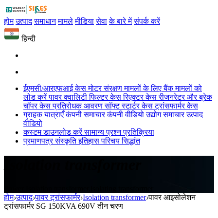
होम
उत्पाद
समाधान
मामले
मीडिया
सेवा
के बारे में
संपर्क करें
हिन्दी
ईएमसी/आरएफआई केस
मोटर संरक्षण मामलों के लिए
बैंक मामलों को
लोड करें
पावर क्वालिटी फिल्टर केस
रिएक्टर केस
रीजनरेटर और ब्रेक
चॉपर केस
प्रतिरोधक आवरण
सॉफ्ट स्टार्टर केस
ट्रांसफार्मर केस
ग्राहक यात्राएँ
कंपनी समाचार
कंपनी वीडियो
उद्योग समाचार
उत्पाद
वीडियो
कस्टम
डाउनलोड करें
सामान्य प्रश्न
प्रतिक्रिया
प्रमाणपत्र
संस्कृति
इतिहास
परिचय
सिद्धांत
Isolation transformer
Power Isolation transformer,isolating transformer
होम
›
उत्पाद
›
पावर ट्रांसफार्मर
›
Isolation transformer
›
पावर आइसोलेशन
ट्रांसफार्मर SG 150KVA 690V तीन चरण