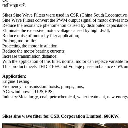
टैग:
यहाँ साझा करें:
Sikes Sine Wave Filters were used in CSR (China South Locomotive C
Sine Wave Filters convert the PWM output signal of motor drives into
Reduce the resonance phenomenon caused by distributed capacitance a
Eliminate the excessive motor voltage caused by high dv/dt,
Reduce noise of motor by fiter application;
Prolong motor life;
Protecting the motor insulation;
Reduce the motor bearing currents;
Increase transmission distance;
With the application of this filter, normal motor can replace variable 
This product meets THDi<10% and Voltage phase imbalance <5% under
Application:
Engine Testing;
Frequency Transmission: hoists, pumps, fans;
AC: wind power, UPS,EPS;
Industry:Metallurgy, coal, petrochemical, water treatment, new energy
Sikes sine wave filter for CSR Corporation Limited, 600KW.